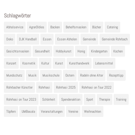
Schlagwörter
Abholservice
AgrarOldies
Backen
Behelfsmasken
Bücher
Catering
Deko
DJK Handball
Essen
Essen Abholen
Gemeinde
Gemeinde Rohrbach
Gesichtsmasken
Gesundheit
Hobbykunst
Honig
Kindergarten
Kochen
Konzert
Kosmetik
Kultur
Kunst
Kunsthandwerk
Lebensmittel
Mundschutz
Musik
Musikschule
Ostern
Radeln ohne Alter
Rezepttipp
Rohrbacher Künstler
Rohrhasi
Rohrhasi 2025
Rohrhasi on Tour 2022
Rohrhasi on Tour 2023
Schönheit
Spendenaktion
Sport
Therapie
Training
Töpfern
UMBasala
Veranstaltungen
Vereine
Weihnachten