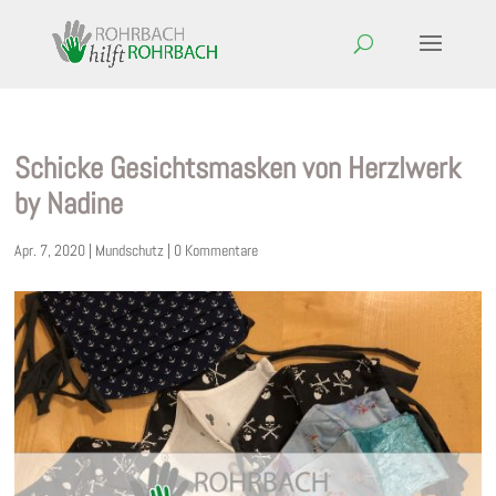
Schicke Gesichtsmasken von Herzlwerk
by Nadine
Apr. 7, 2020
|
Mundschutz
|
0 Kommentare