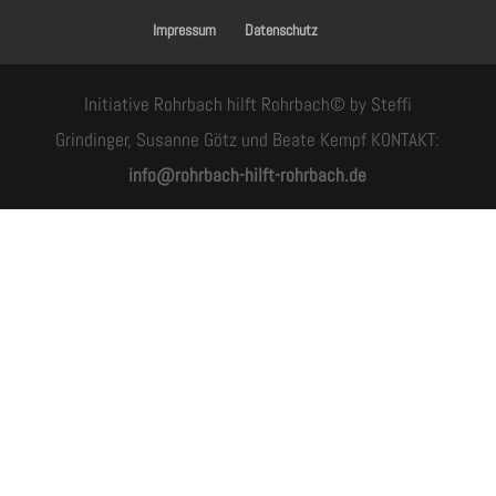
Impressum
Datenschutz
Initiative Rohrbach hilft Rohrbach© by Steffi
Grindinger, Susanne Götz und Beate Kempf KONTAKT:
info@rohrbach-hilft-rohrbach.de