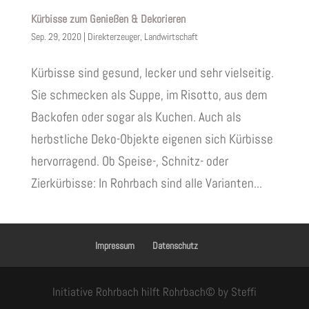
Kürbisse zum Genießen & Dekorieren
Sep. 29, 2020
|
Direkterzeuger
,
Landwirtschaft
Kürbisse sind gesund, lecker und sehr vielseitig.
Sie schmecken als Suppe, im Risotto, aus dem
Backofen oder sogar als Kuchen. Auch als
herbstliche Deko-Objekte eigenen sich Kürbisse
hervorragend. Ob Speise-, Schnitz- oder
Zierkürbisse: In Rohrbach sind alle Varianten...
Impressum
Datenschutz
Initiative Rohrbach hilft Rohrbach© by Steffi