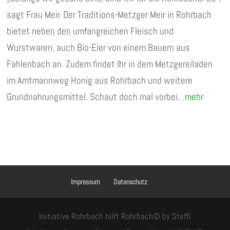
sagt Frau Meir. Der Traditions-Metzger Meir in Rohrbach
bietet neben den umfangreichen Fleisch und
Wurstwaren, auch Bio-Eier von einem Bauern aus
Fahlenbach an. Zudem findet Ihr in dem Metzgereiladen
im Amtmannweg Honig aus Rohrbach und weitere
Grundnahrungsmittel. Schaut doch mal vorbei…
mehr
Impressum
Datenschutz
Initiative Rohrbach hilft Rohrbach© by Steffi