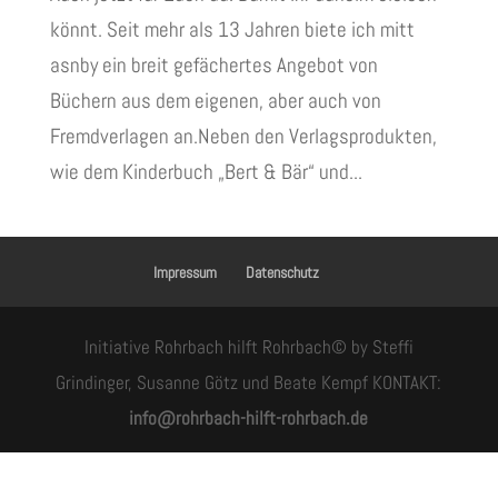
könnt. Seit mehr als 13 Jahren biete ich mitt
asnby ein breit gefächertes Angebot von
Büchern aus dem eigenen, aber auch von
Fremdverlagen an.Neben den Verlagsprodukten,
wie dem Kinderbuch „Bert & Bär“ und...
Impressum
Datenschutz
Initiative Rohrbach hilft Rohrbach© by Steffi
Grindinger, Susanne Götz und Beate Kempf KONTAKT:
info@rohrbach-hilft-rohrbach.de