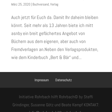
März 25, 2020
|
Buchversand
,
Verlag
Auch jetzt für Euch da. Damit Ihr daheim bleiben
könnt. Seit mehr als 13 Jahren biete ich mitt
asnby ein breit gefächertes Angebot von
Büchern aus dem eigenen, aber auch von
Fremdverlagen an.Neben den Verlagsprodukten,
wie dem Kinderbuch „Bert & Bär“ und...
Impressum
Datenschutz
Initiative Rohrbach hilft Rohrbach© by Steffi
Grindinger, Susanne Götz und Beate Kempf KONTAKT: