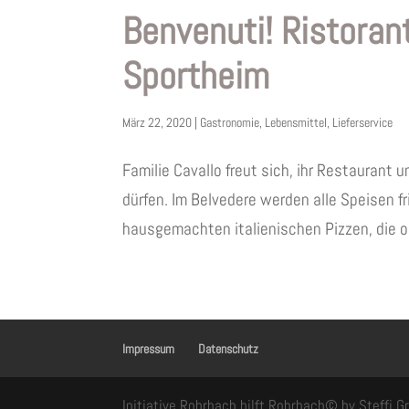
Benvenuti! Ristoran
Sportheim
März 22, 2020
|
Gastronomie
,
Lebensmittel
,
Lieferservice
Familie Cavallo freut sich, ihr Restaurant 
dürfen. Im Belvedere werden alle Speisen fr
hausgemachten italienischen Pizzen, die o
Impressum
Datenschutz
Initiative Rohrbach hilft Rohrbach© by Steffi