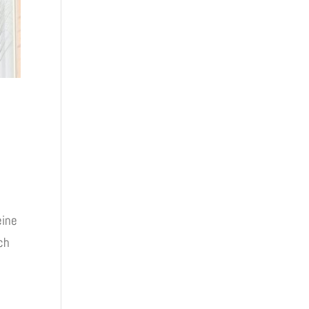
eine
ch