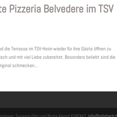
te Pizzeria Belvedere im TSV
und die Terrasse im TSV-Heim wieder für ihre Gäste öffnen zu
isch und mit viel Liebe zubereitet. Besonders beliebt sind die
riginal schmecken...
 Grindinger, Susanne Götz und Beate Kempf KONTAKT:
info@rohrbach-h