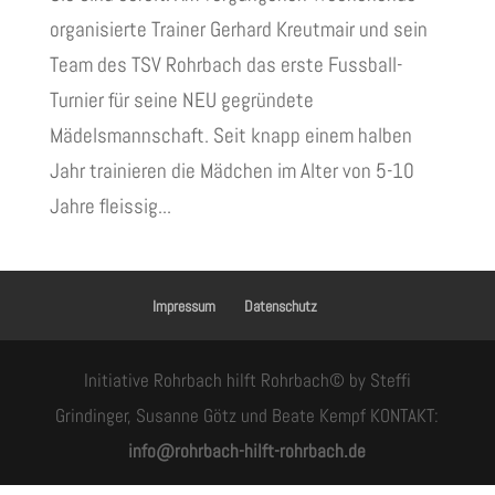
organisierte Trainer Gerhard Kreutmair und sein
Team des TSV Rohrbach das erste Fussball-
Turnier für seine NEU gegründete
Mädelsmannschaft. Seit knapp einem halben
Jahr trainieren die Mädchen im Alter von 5-10
Jahre fleissig...
Impressum
Datenschutz
Initiative Rohrbach hilft Rohrbach© by Steffi
Grindinger, Susanne Götz und Beate Kempf KONTAKT:
info@rohrbach-hilft-rohrbach.de