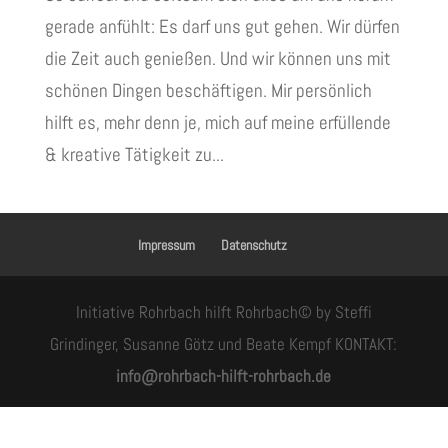
gerade anfühlt: Es darf uns gut gehen. Wir dürfen
die Zeit auch genießen. Und wir können uns mit
schönen Dingen beschäftigen. Mir persönlich
hilft es, mehr denn je, mich auf meine erfüllende
& kreative Tätigkeit zu...
Impressum
Datenschutz
Initiative Rohrbach hilft Rohrbach© by Steffi
Grindinger, Susanne Götz und Beate Kempf KONTAKT:
info@rohrbach-hilft-rohrbach.de