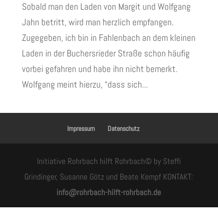
Sobald man den Laden von Margit und Wolfgang
Jahn betritt, wird man herzlich empfangen.
Zugegeben, ich bin in Fahlenbach an dem kleinen
Laden in der Buchersrieder Straße schon häufig
vorbei gefahren und habe ihn nicht bemerkt.
Wolfgang meint hierzu, “dass sich...
Impressum
Datenschutz
Initiative Rohrbach hilft Rohrbach© by Steffi
Grindinger, Susanne Götz und Beate Kempf KONTAKT:
info@rohrbach-hilft-rohrbach.de