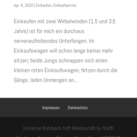
Apr. 6, 2020
|
Einkaufen
,
Einkaufservice
Einkaufen mit zwei Wirbelwinden (1,5 und 3,5
Jahre) ist für mich ein durchaus
nervenaufreibendes Unterfangen. Im
Einkaufswagen will schon lange keiner mehr
sitzen; beide Jungs schnappen sich einen
kleinen roten Einkaufswagen, fetzen durch die
Gänge, laden Unmengen an...
Impressum
Datenschutz
Initiative Rohrbach hilft Rohrbach© by Steffi