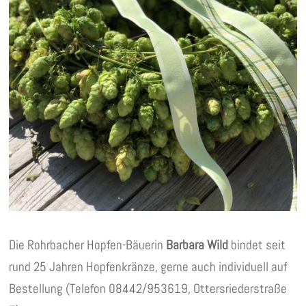
Die Rohrbacher Hopfen-Bäuerin
Barbara Wild
bindet seit
rund 25 Jahren Hopfenkränze, gerne auch individuell auf
Bestellung (Telefon 08442/953619, Ottersriederstraße