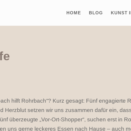
HOME
BLOG
KUNST 
fe
hrbach hilft Rohrbach“? Kurz gesagt: Fünf engagiert
 und Herzblut setzen wir uns zusammen dafür ein, das
e fünf überzeugte „Vor-Ort-Shopper“, suchen erst in 
holen uns gerne leckeres Essen nach Hause – auch m