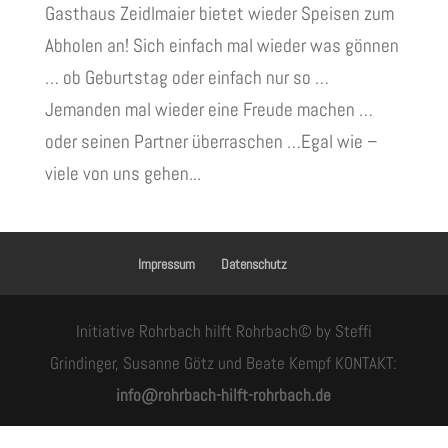
Gasthaus Zeidlmaier bietet wieder Speisen zum
Abholen an! Sich einfach mal wieder was gönnen
… ob Geburtstag oder einfach nur so …
Jemanden mal wieder eine Freude machen …
oder seinen Partner überraschen …Egal wie –
viele von uns gehen...
Impressum
Datenschutz
Initiative Rohrbach hilft Rohrbach© by Steffi
Grindinger, Susanne Götz und Beate Kempf KONTAKT:
info@rohrbach-hilft-rohrbach.de