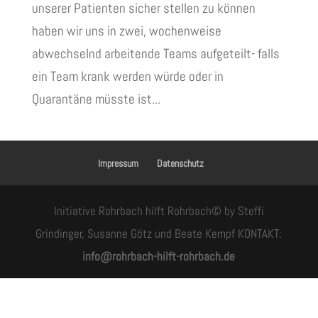
unserer Patienten sicher stellen zu können
haben wir uns in zwei, wochenweise
abwechselnd arbeitende Teams aufgeteilt- falls
ein Team krank werden würde oder in
Quarantäne müsste ist...
Impressum
Datenschutz
Initiative Rohrbach hilft Rohrbach© by Steffi
Grindinger, Susanne Götz und Beate Kempf KONTAKT:
info@rohrbach-hilft-rohrbach.de