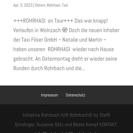
Apr. 3, 2023
|
Ostern
,
Rohrhasi
,
Taxi
+++ROHRHASI on Tour+++ Das war knapp!
Verlaufen in Wolnzach 🫣 Doch die neuen Inhaber
der Taxi Filser GmbH – Natalie und Martin –
haben unseren ROHRHASI wieder nach Hause
gebracht. An Ostermontag dreht er wieder seine
Runden durch Rohrbach und die...
Impressum
Datenschutz
Initiative Rohrbach hilft Rohrbach© by Steffi
Grindinger, Susanne Götz und Beate Kempf KONTAKT: