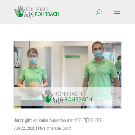
Jetzt gibt es keine Ausreden mehr🏋️‍♀️ 🏋️🤸‍♀️ 🤸‍♂️
Juni 22, 2020
|
Physiotherapie
,
Sport