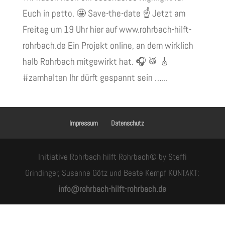
Euch in petto. 🤩 Save-the-date ☝️ Jetzt am
Freitag um 19 Uhr hier auf www.rohrbach-hilft-
rohrbach.de Ein Projekt online, an dem wirklich
halb Rohrbach mitgewirkt hat. 🎧 🥁 🎸
#zamhalten Ihr dürft gespannt sein …...
Impressum
Datenschutz
Initiative Rohrbach hilft Rohrbach© by Steffi
Grindinger, Susanne Götz und Beate Kempf KONTAKT:
info@rohrbach-hilft-rohrbach.de