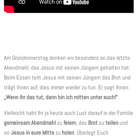
Am Gründonnerstag denken wir besonders an das letzte
Abendmahl, das Jesus mit seinen Jüngern gehalten hat.
Beim Essen teilt Jesus mit seinen Jüngern das Brot und
trägt ihnen auf, dies immer wieder zu tun. Er sagt ihnen:
„Wenn ihr das tut, dann bin ich mitten unter euch!“
Vielleicht habt Ihr ja heute auch Lust darauf in der Familie
gemeinsam Abendmahl
zu
feiern
, das
Brot
zu
teilen
und
so
Jesus in eure Mitte
zu
holen
. Überlegt Euch